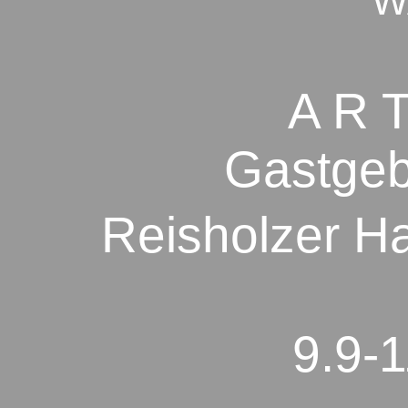
W
A R 
Gastgeb
Reisholzer H
9.9-